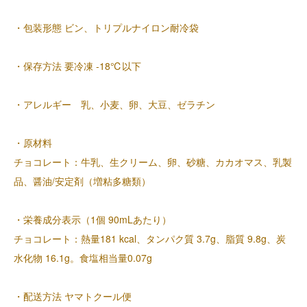
・包装形態 ビン、トリプルナイロン耐冷袋
・保存方法 要冷凍 -18℃以下
・アレルギー 乳、小麦、卵、大豆、ゼラチン
・原材料
チョコレート：牛乳、生クリーム、卵、砂糖、カカオマス、乳製
品、醤油/安定剤（増粘多糖類）
・栄養成分表示（1個 90mLあたり）
チョコレート：熱量181 kcal、タンパク質 3.7g、脂質 9.8g、炭
水化物 16.1g。食塩相当量0.07g
・配送方法 ヤマトクール便