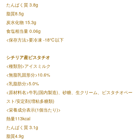
たんぱく質 3.8g
脂質8.5g
炭水化物 15.3g
食塩相当量 0.06g
<保存方法>要冷凍 -18℃以下
シチリア産ピスタチオ
<種類別>アイスミルク
<無脂乳固形分>10.6%
<乳脂肪分>5.0%
<原材料名>牛乳(国内製造)、砂糖、生クリーム、ピスタチオペー
スト/安定剤(増粘多糖類)
<栄養成分表示(1個当たり)>
熱量113kcal
たんぱく質 3.1g
脂質4.9g