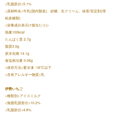
<乳脂肪分>5.1%
<原材料名>牛乳(国内製造)、砂糖、生クリーム、抹茶/安定剤(増
粘多糖類)
<栄養成分表示(1個当たり)>
熱量100kcal
たんぱく質 2.7g
脂質3.5g
炭水化物 14.1g
食塩相当量 0.06g
<保存方法>要冷凍 -18℃以下
<含有アレルギー物質>乳
伊勢いちご
<種類別>アイスミルク
<無脂乳固形分>10.2%
<乳脂肪分>4.8%