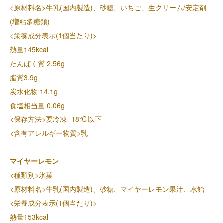
<原材料名>牛乳(国内製造)、砂糖、いちご、生クリーム/安定剤
(増粘多糖類)
<栄養成分表示(1個当たり)>
熱量145kcal
たんぱく質 2.56g
脂質3.9g
炭水化物 14.1g
食塩相当量 0.06g
<保存方法>要冷凍 -18℃以下
<含有アレルギー物質>乳
マイヤーレモン
<種類別>氷菓
<原材料名>牛乳(国内製造)、砂糖、マイヤーレモン果汁、水飴
<栄養成分表示(1個当たり)>
熱量153kcal