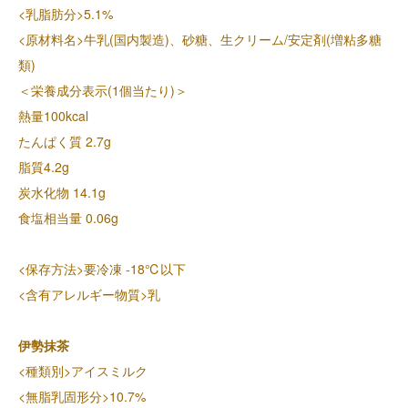
<乳脂肪分>5.1%
<原材料名>牛乳(国内製造)、砂糖、生クリーム/安定剤(増粘多糖
類)
＜栄養成分表示(1個当たり)＞
熱量100kcal
たんぱく質 2.7g
脂質4.2g
炭水化物 14.1g
食塩相当量 0.06g
<保存方法>要冷凍 -18℃以下
<含有アレルギー物質>乳
伊勢抹茶
<種類別>アイスミルク
<無脂乳固形分>10.7%