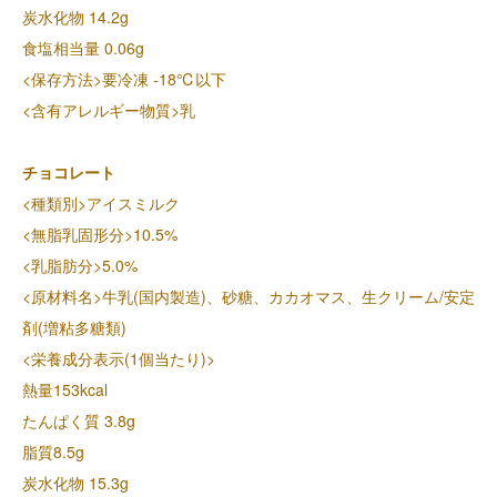
炭水化物 14.2g
食塩相当量 0.06g
<保存方法>要冷凍 -18℃以下
<含有アレルギー物質>乳
チョコレート
<種類別>アイスミルク
<無脂乳固形分>10.5%
<乳脂肪分>5.0%
<原材料名>牛乳(国内製造)、砂糖、カカオマス、生クリーム/安定
剤(増粘多糖類)
<栄養成分表示(1個当たり)>
熱量153kcal
たんぱく質 3.8g
脂質8.5g
炭水化物 15.3g