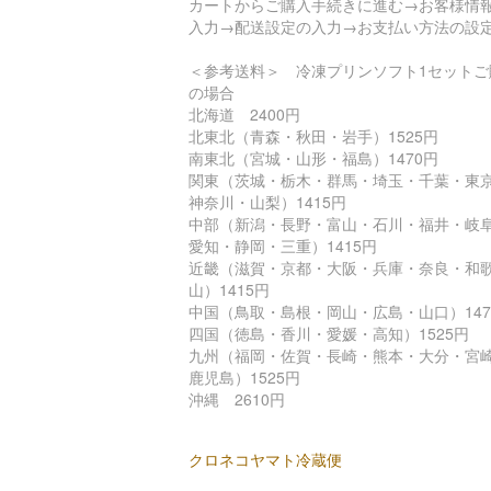
カートからご購入手続きに進む→お客様情
入力→配送設定の入力→お支払い方法の設
＜参考送料＞ 冷凍プリンソフト1セットご
の場合
北海道 2400円
北東北（青森・秋田・岩手）1525円
南東北（宮城・山形・福島）1470円
関東（茨城・栃木・群馬・埼玉・千葉・東
神奈川・山梨）1415円
中部（新潟・長野・富山・石川・福井・岐
愛知・静岡・三重）1415円
近畿（滋賀・京都・大阪・兵庫・奈良・和
山）1415円
中国（鳥取・島根・岡山・広島・山口）147
四国（徳島・香川・愛媛・高知）1525円
九州（福岡・佐賀・長崎・熊本・大分・宮
鹿児島）1525円
沖縄 2610円
クロネコヤマト冷蔵便