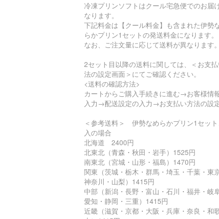
冷凍プリンソフトはクール宅急便でのお届
なります。
下記料金は【クール料金】も含まれた伊勢
らかプリン1セットの発送料金になります。
なお、ご注文量に応じて送料が異なります
2セット目以降の送料に関しては、＜お支払
法の設定画面＞にてご確認ください。
<送料の確認方法>
カートからご購入手続きに進む→お客様情
入力→配送設定の入力→お支払い方法の設
＜参考送料＞ 伊勢なめらかプリン1セット
入の場合
北海道 2400円
北東北（青森・秋田・岩手）1525円
南東北（宮城・山形・福島）1470円
関東（茨城・栃木・群馬・埼玉・千葉・東
神奈川・山梨）1415円
中部（新潟・長野・富山・石川・福井・岐
愛知・静岡・三重）1415円
近畿（滋賀・京都・大阪・兵庫・奈良・和