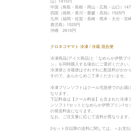
山）1415円
中国（鳥取・島根・岡山・広島・山口）147
四国（徳島・香川・愛媛・高知）1525円
九州（福岡・佐賀・長崎・熊本・大分・宮
鹿児島）1525円
沖縄 2610円
クロネコヤマト 冷凍 / 冷蔵 混合便
冷凍商品(アイス商品)と「なめらか伊勢プリ
ン」を同時購入する場合にご選択ください
冷凍便と冷蔵便はそれぞれに配送料がかか
すので、あらかじめご了承くださいませ。
冷凍プリンソフトはクール宅急便でのお届
なります。
下記料金は【クール料金】も含まれた冷凍
ンソフト1セットとなめらか伊勢プリン1セ
の発送料金になります。
なお、ご注文量に応じて送料が異なります
2セット目以降の送料に関しては、＜お支払