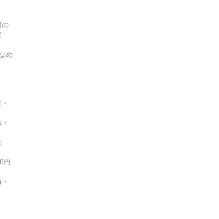
報の
定
なめ
京・
阜・
歌
0円
崎・