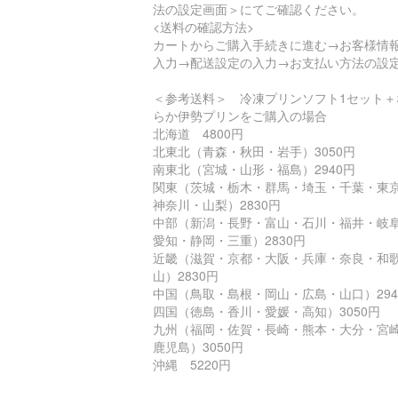
法の設定画面＞にてご確認ください。
<送料の確認方法>
カートからご購入手続きに進む→お客様情
入力→配送設定の入力→お支払い方法の設
＜参考送料＞ 冷凍プリンソフト1セット＋
らか伊勢プリンをご購入の場合
北海道 4800円
北東北（青森・秋田・岩手）3050円
南東北（宮城・山形・福島）2940円
関東（茨城・栃木・群馬・埼玉・千葉・東
神奈川・山梨）2830円
中部（新潟・長野・富山・石川・福井・岐
愛知・静岡・三重）2830円
近畿（滋賀・京都・大阪・兵庫・奈良・和
山）2830円
中国（鳥取・島根・岡山・広島・山口）294
四国（徳島・香川・愛媛・高知）3050円
九州（福岡・佐賀・長崎・熊本・大分・宮
鹿児島）3050円
沖縄 5220円