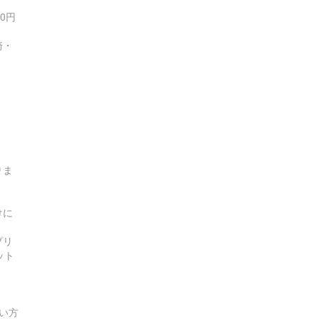
0円
崎・
。
りま
けに
プリ
ット
。
い方