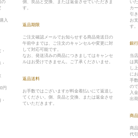
報の
側、良品と交換、または返金させていただきま
い
定
す。
カ
引
購入
お
返品期限
す
ご注文確認メールでお知らせする商品発送日の
午前中までは、ご注文のキャンセルや変更に対
銀
して対応可能です。
京・
なお、発送済みの商品につきましてはキャンセ
当
ルはお受けできません。ご了承くださいませ。
は
阜・
し
に
歌
返品送料
手
の
0円
お手数ではございますが料金着払いにて返送し
入
てください。側、良品と交換、または返金させ
出
崎・
ていただきます。
商
商
代