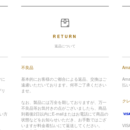
RETURN
返品について
不良品
Ama
けに
基本的にお客様のご都合による返品、交換はご
Am
遠慮いただいております。何卒ご了承ください
払
プリ
ませ。
ク
。
なお、製品には万全を期しておりますが、万一
不良品等お気付きの点がございましたら、商品
い方
到着後2日以内にE-mailまたはお電話にて商品の
状態などをお知らせいただき、お手数ではござ
いますが料金着払いにて返送してください。
VI