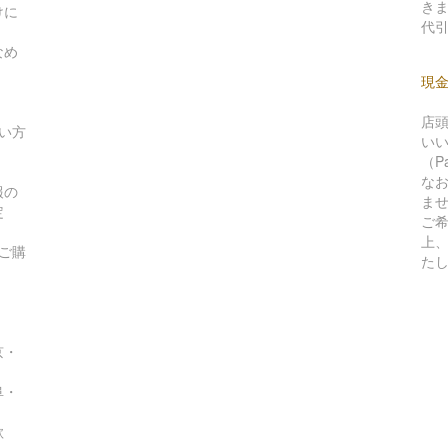
き
けに
代引
なめ
現
。
店
い方
い
（P
な
報の
ま
定
ご
上
ご購
た
京・
阜・
歌