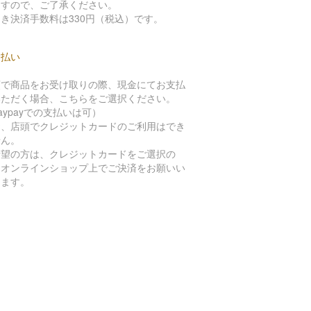
ますので、ご了承ください。
き決済手数料は330円（税込）です。
金払い
頭で商品をお受け取りの際、現金にてお支払
いただく場合、こちらをご選択ください。
aypayでの支払いは可）
お、店頭でクレジットカードのご利用はでき
せん。
希望の方は、クレジットカードをご選択の
、オンラインショップ上でご決済をお願いい
します。