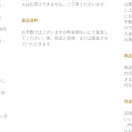
ルはお受けできません。ご了承くださいませ。
は
阜・
し
に
歌
返品送料
手
の
0円
お手数ではございますが料金着払いにて返送し
入
てください。側、良品と交換、または返金させ
出
崎・
ていただきます。
商
商
代
き
けに
代引
なめ
現
。
店
い方
い
（P
な