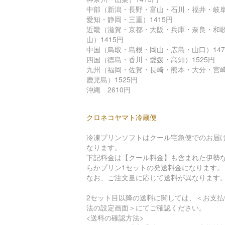
中部（新潟・長野・富山・石川・福井・岐
愛知・静岡・三重）1415円
近畿（滋賀・京都・大阪・兵庫・奈良・和
山）1415円
中国（鳥取・島根・岡山・広島・山口）147
四国（徳島・香川・愛媛・高知）1525円
九州（福岡・佐賀・長崎・熊本・大分・宮
鹿児島）1525円
沖縄 2610円
クロネコヤマト冷蔵便
冷凍プリンソフトはクール宅急便でのお届
なります。
下記料金は【クール料金】も含まれた伊勢
らかプリン1セットの発送料金になります。
なお、ご注文量に応じて送料が異なります
2セット目以降の送料に関しては、＜お支払
法の設定画面＞にてご確認ください。
<送料の確認方法>