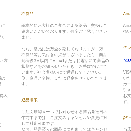
不良品
Ama
けに
基本的にお客様のご都合による返品、交換はご
Am
遠慮いただいております。何卒ご了承ください
払
プリ
ませ。
ク
。
なお、製品には万全を期しておりますが、万一
不良品等お気付きの点がございましたら、商品
い方
到着後2日以内にE-mailまたはお電話にて商品の
状態などをお知らせいただき、お手数ではござ
いますが料金着払いにて返送してください。
VI
報の
側、良品と交換、または返金させていただきま
い
定
す。
カ
引
購入
お
返品期限
す
ご注文確認メールでお知らせする商品発送日の
午前中までは、ご注文のキャンセルや変更に対
銀
して対応可能です。
京・
なお、発送済みの商品につきましてはキャンセ
当