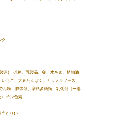
ルク
内製造)、砂糖、乳製品、卵、水あめ、植物油
、いちご、大豆たんぱく、カラメルソース、
工でん粉、膨張剤、増粘多糖類、乳化剤（一部
カロチン色素
個当たり)＞