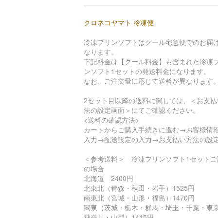
クロネコヤマト 冷凍便
冷凍プリンソフトはクール宅急便でのお届
なります。
下記料金は【クール料金】も含まれた冷凍
ンソフト1セットの発送料金になります。
なお、ご注文量に応じて送料が異なります
2セット目以降の送料に関しては、＜お支払
法の設定画面＞にてご確認ください。
<送料の確認方法>
カートからご購入手続きに進む→お客様情
入力→配送設定の入力→お支払い方法の設
＜参考送料＞ 冷凍プリンソフト1セットご
の場合
北海道 2400円
北東北（青森・秋田・岩手）1525円
南東北（宮城・山形・福島）1470円
関東（茨城・栃木・群馬・埼玉・千葉・東
神奈川・山梨）1415円