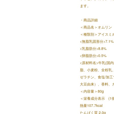
ます。
・商品詳細
＜商品名＞オムリン
＜種類別＞アイスミ
<無脂乳固形分>7.1%
<乳脂肪分>8.8%
<卵脂肪分>0.5%
<原材料名>牛乳(国
脂、小麦粉、全粉乳
ゼラチン、食塩/加
大豆由来）、香料、
＜内容量＞80g
＜栄養成分表示 (1
熱量107.7kcal
たんぱく質 2.0g