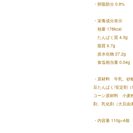
・卵脂肪分 0.8%
・栄養成分表示
熱量 178kcal
たんぱく質 4.3g
脂質 6.7g
炭水化物 27.2g
食塩相当量 0.04g
・原材料 牛乳、砂
豆たんぱく/安定剤
コーン原材料 小麦
剤、乳化剤（大豆由
・内容量 110g×4個