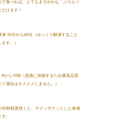
めて食べれば、とてもまろやかな「ぷりんソ
ただけます！
凍 30分から40分（ゆっくり解凍すること
します。）
） 8から10秒（急激に加熱するため最高品質
だく場合はオススメしません。）
で45秒程度焼くと、サクッサクッとした食感
ます。