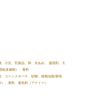
糖、小豆、乳製品、卵、水あめ、 凝固剤、大
（増粘多糖類）、香料
粉、コーンスターチ、砂糖、植物油脂/膨張
来）、香料、着色料（アナトー）